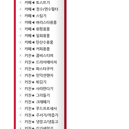
카페◀ 토스트기
카페◀ 정수/연수필터
카페◀ 스팀기
카페◀ 바리스타용품
카페◀ 휘핑용품
카페◀ 일회용품
카페◀ 탄산수용품
카페◀ 커피용품
키친★ 콤비스티머
키친★ 드라이에이저
키친★ 파스타쿠커
키친★ 인덕션렌지
키친★ 튀김기
키친★ 사라만다기
키친★ 그리들기
키친★ 크레페기
키친★ 푸드프로세서
키친★ 주서기/착즙기
키친★ 냉장고/냉동고
키친★ 식기세척기