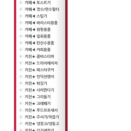
카페◀ 토스트기
카페◀ 정수/연수필터
카페◀ 스팀기
카페◀ 바리스타용품
카페◀ 휘핑용품
카페◀ 일회용품
카페◀ 탄산수용품
카페◀ 커피용품
키친★ 콤비스티머
키친★ 드라이에이저
키친★ 파스타쿠커
키친★ 인덕션렌지
키친★ 튀김기
키친★ 사라만다기
키친★ 그리들기
키친★ 크레페기
키친★ 푸드프로세서
키친★ 주서기/착즙기
키친★ 냉장고/냉동고
키친★ 식기세척기