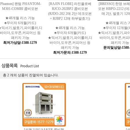
[Phantom] 팬텀 PHANTOM-
[RAJIN FLOBE] 라진플로베
[BRESSO] 한영 브
M301-COMBI 콤비오븐
RJCO-202BP2 콤비오븐
오븐 HBPO-2212 (
(RJDO-202 2매 2단 데크오븐
매 2단, 발효기 12매
★48개월 리스 가능
+ RJBP2 12매 하부발효기)
♣무이자 6개월(카드)
★48개월 리스 
★믹서기,발효기,파이롤러,디
★48개월 리스 가능
♣무이자 12개월(
바이더,도우콘,커피머신 등
♣무이자 6개월(카드)
★믹서기,발효기,파
패키지 가능
★믹서기,발효기,파이롤러,디
바이더,도우콘,커피
최저가상담:1588-1279
바이더,도우콘,커피머신 등
패키지 가능
패키지 가능
문의및상담:1588-
최저가문의:1588-1279
총
2
개의 상품이 진열되어 있습니다.
[성동기업] SAKER 콤비형
[