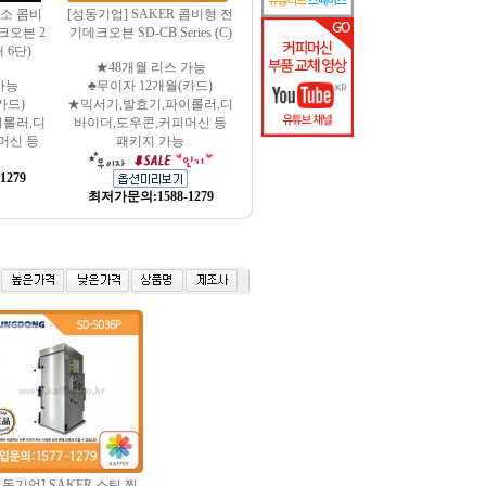
레소 콤비
[성동기업] SAKER 콤비형 전
데크오븐 2
기데크오븐 SD-CB Series (C)
 6단)
★48개월 리스 가능
가능
♣무이자 12개월(카드)
카드)
★믹서기,발효기,파이롤러,디
이롤러,디
바이더,도우콘,커피머신 등
머신 등
패키지 가능
1279
최저가문의:1588-1279
성동기업] SAKER 스팀 찜