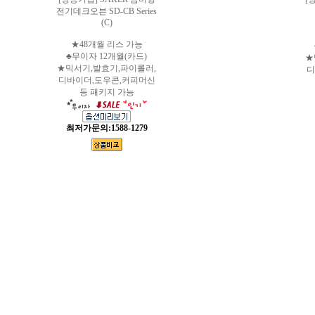
전기데크오븐 SD-CB Series
(C)
★48개월 리스 가능
♣무이자 12개월(카드)
★
★믹서기,발효기,파이롤러,
디
디바이더,도우콘,커피머신
등 패키지 가능
최저가문의:1588-1279