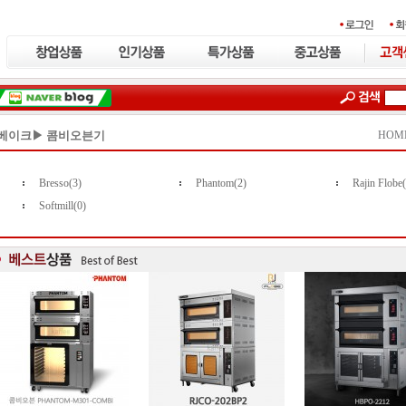
베이크▶ 콤비오븐기
HOM
Bresso(3)
Phantom(2)
Rajin Flobe
Softmill(0)