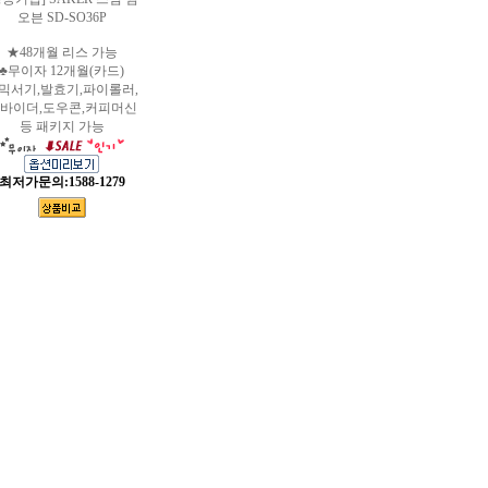
오븐 SD-SO36P
★48개월 리스 가능
♣무이자 12개월(카드)
믹서기,발효기,파이롤러,
바이더,도우콘,커피머신
등 패키지 가능
최저가문의:1588-1279