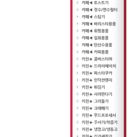
카페◀ 토스트기
카페◀ 정수/연수필터
카페◀ 스팀기
카페◀ 바리스타용품
카페◀ 휘핑용품
카페◀ 일회용품
카페◀ 탄산수용품
카페◀ 커피용품
키친★ 콤비스티머
키친★ 드라이에이저
키친★ 파스타쿠커
키친★ 인덕션렌지
키친★ 튀김기
키친★ 사라만다기
키친★ 그리들기
키친★ 크레페기
키친★ 푸드프로세서
키친★ 주서기/착즙기
키친★ 냉장고/냉동고
키친★ 식기세척기