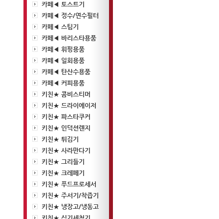
카페◀ 토스트기
카페◀ 정수/연수필터
카페◀ 스팀기
카페◀ 바리스타용품
카페◀ 휘핑용품
카페◀ 일회용품
카페◀ 탄산수용품
카페◀ 커피용품
키친★ 콤비스티머
키친★ 드라이에이저
키친★ 파스타쿠커
키친★ 인덕션렌지
키친★ 튀김기
키친★ 사라만다기
키친★ 그리들기
키친★ 크레페기
키친★ 푸드프로세서
키친★ 주서기/착즙기
키친★ 냉장고/냉동고
키친★ 식기세척기