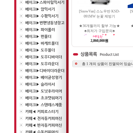
베이크▶스파이럴믹서기
베이크▶ 암믹서기
[SnowVan] 스노우반 KSD-
[
베이크▶ 수평믹서기
091MW 눈꽃 제빙기
베이크▶번팬냉동냉장고
★36개월까지 할부 가능★
베이크▶ 파이롤러
♣최저가 구입문의♣
베이크▶ 번몰더
2,860,000원
베이크▶ 바케트몰더
베이크▶ 도우몰더
베이크▶ 도우디바이더
베이크▶ 도우라운더
총
1
개의 상품이 진열되어 있습니
베이크▶디바이더라운더
베이크▶ 베이글성형기
베이크▶ 슬라이서
베이크▶ 도넛후라이어
베이크▶ 초코렛워머기
베이크▶ 스텐레스제품
카페◀ 커피로스터기
카페◀ 전자동커피머신
카페◀ 반자동커피머신
카페◀ 수동커피머신