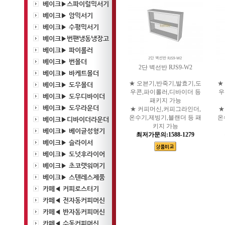
베이크▶스파이럴믹서기
베이크▶ 암믹서기
베이크▶ 수평믹서기
베이크▶번팬냉동냉장고
베이크▶ 파이롤러
베이크▶ 번몰더
2단 벽선반 RJS9-W2
베이크▶ 바케트몰더
★ 오븐기,반죽기,발효기,도
★
베이크▶ 도우몰더
우콘,파이롤러,디바이더 등
우
베이크▶ 도우디바이더
패키지 가능
베이크▶ 도우라운더
★ 커피머신,커피그라인더,
★
온수기,제빙기,블랜더 등 패
온
베이크▶디바이더라운더
키지 가능
베이크▶ 베이글성형기
최저가문의:1588-1279
베이크▶ 슬라이서
베이크▶ 도넛후라이어
베이크▶ 초코렛워머기
베이크▶ 스텐레스제품
카페◀ 커피로스터기
카페◀ 전자동커피머신
카페◀ 반자동커피머신
카페◀ 수동커피머신