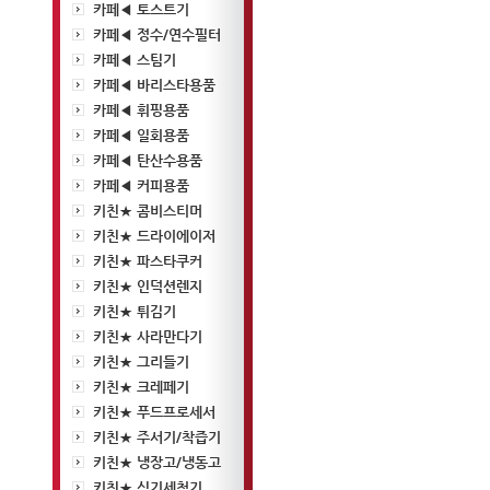
카페◀ 토스트기
카페◀ 정수/연수필터
카페◀ 스팀기
카페◀ 바리스타용품
카페◀ 휘핑용품
카페◀ 일회용품
카페◀ 탄산수용품
카페◀ 커피용품
키친★ 콤비스티머
키친★ 드라이에이저
키친★ 파스타쿠커
키친★ 인덕션렌지
키친★ 튀김기
키친★ 사라만다기
키친★ 그리들기
키친★ 크레페기
키친★ 푸드프로세서
키친★ 주서기/착즙기
키친★ 냉장고/냉동고
키친★ 식기세척기