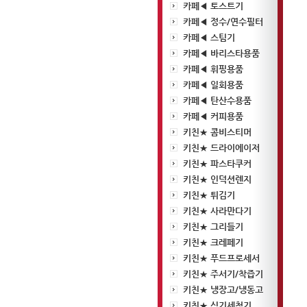
카페◀ 토스트기
카페◀ 정수/연수필터
카페◀ 스팀기
카페◀ 바리스타용품
카페◀ 휘핑용품
카페◀ 일회용품
카페◀ 탄산수용품
카페◀ 커피용품
키친★ 콤비스티머
키친★ 드라이에이저
키친★ 파스타쿠커
키친★ 인덕션렌지
키친★ 튀김기
키친★ 사라만다기
키친★ 그리들기
키친★ 크레페기
키친★ 푸드프로세서
키친★ 주서기/착즙기
키친★ 냉장고/냉동고
키친★ 식기세척기