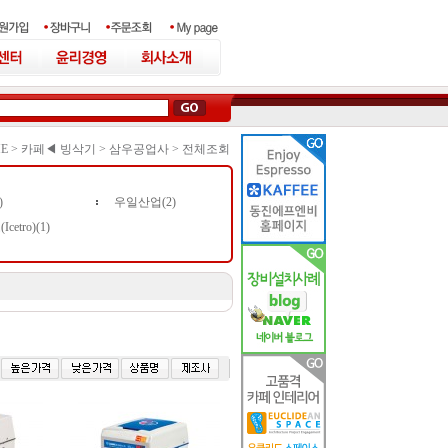
E >
카페◀ 빙삭기
>
삼우공업사
>
전체조회
)
우일산업(2)
etro)(1)