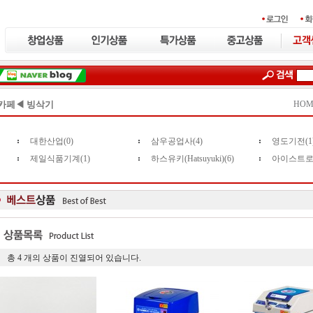
카페◀ 빙삭기
HOM
대한산업(0)
삼우공업사(4)
영도기전(1
제일식품기계(1)
하스유키(Hatsuyuki)(6)
아이스트로(Ic
총
4
개의 상품이 진열되어 있습니다.