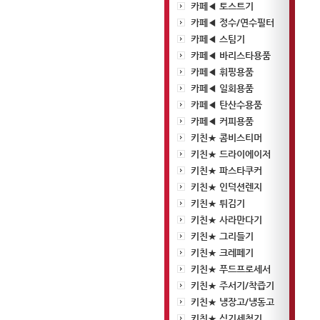
카페◀ 토스트기
카페◀ 정수/연수필터
카페◀ 스팀기
카페◀ 바리스타용품
카페◀ 휘핑용품
카페◀ 일회용품
카페◀ 탄산수용품
카페◀ 커피용품
키친★ 콤비스티머
키친★ 드라이에이저
키친★ 파스타쿠커
키친★ 인덕션렌지
키친★ 튀김기
키친★ 사라만다기
키친★ 그리들기
키친★ 크레페기
키친★ 푸드프로세서
키친★ 주서기/착즙기
키친★ 냉장고/냉동고
키친★ 식기세척기