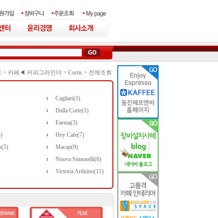
 >
카페◀ 커피그라인더
>
Curtis
>
전체조회
Cagliari(1)
Dalla Corte(1)
Faema(3)
4)
Hey Cafe(7)
o(5)
Macap(9)
Nuova Simonelli(6)
Victoria Arduino(11)