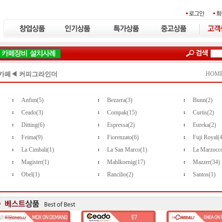
카페◀ 커피그라인더
HOME
Anfim(5)
Bezzera(3)
Bunn(2)
Ceado(3)
Compak(15)
Curtis(2)
Ditting(6)
Espressa(2)
Eureka(2)
Feima(9)
Fiorenzato(6)
Fuji Royal(
La Cimbali(1)
La San Marco(1)
La Marzocc
Magister(1)
Mahlkoenig(17)
Mazzer(34)
Obel(1)
Rancilio(2)
Santos(1)