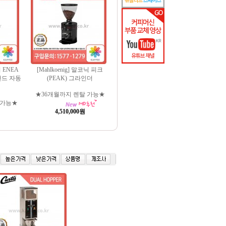
리 ENEA
[Mahlkoenig] 말코닉 피크
맨드 자동
(PEAK) 그라인더
★36개월까지 렌탈 가능★
 가능★
4,510,000원