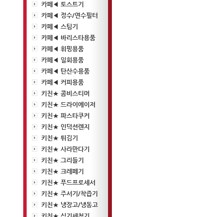
카페◀ 토스트기
카페◀ 정수/연수필터
카페◀ 스팀기
카페◀ 바리스타용품
카페◀ 휘핑용품
카페◀ 일회용품
카페◀ 탄산수용품
카페◀ 커피용품
키친★ 콤비스티머
키친★ 드라이에이저
키친★ 파스타쿠커
키친★ 인덕션렌지
키친★ 튀김기
키친★ 사라만다기
키친★ 그리들기
키친★ 크레페기
키친★ 푸드프로세서
키친★ 주서기/착즙기
키친★ 냉장고/냉동고
키친★ 식기세척기