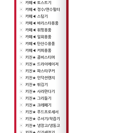
카페◀ 토스트기
카페◀ 정수/연수필터
카페◀ 스팀기
카페◀ 바리스타용품
카페◀ 휘핑용품
카페◀ 일회용품
카페◀ 탄산수용품
카페◀ 커피용품
키친★ 콤비스티머
키친★ 드라이에이저
키친★ 파스타쿠커
키친★ 인덕션렌지
키친★ 튀김기
키친★ 사라만다기
키친★ 그리들기
키친★ 크레페기
키친★ 푸드프로세서
키친★ 주서기/착즙기
키친★ 냉장고/냉동고
키친★ 식기세척기