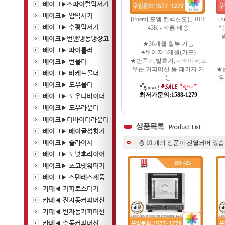
베이크▶스파이럴믹서기
베이크▶ 암믹서기
[Foem] 포엠 컨벡션오븐 RFF
[
베이크▶ 수평믹서기
43K - 빠른 배송
벡
베이크▶번팬냉동냉장고
★36개월 할부 가능
베이크▶ 파이롤러
♣무이자 3개월(카드)
★반죽기,발효기,디바이더,도
베이크▶ 번몰더
우콘,커피머신 등 패키지 가
★
베이크▶ 바케트몰더
능
우
베이크▶ 도우몰더
최저가문의:1588-1279
베이크▶ 도우디바이더
베이크▶ 도우라운더
베이크▶디바이더라운더
베이크▶ 베이글성형기
베이크▶ 슬라이서
총
10
개의 상품이 진열되어 있습
베이크▶ 도넛후라이어
베이크▶ 초코렛워머기
베이크▶ 스텐레스제품
카페◀ 커피로스터기
카페◀ 전자동커피머신
카페◀ 반자동커피머신
카페◀ 수동커피머신