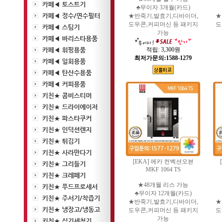
카페◀ 토스트기
♣무이자 3개월(카드)
카페◀ 정수/연수필터
★반죽기,발효기,디바이더,
★
도우콘,커피머신 등 패키지
도
카페◀ 스팀기
가능
카페◀ 바리스타용품
카페◀ 휘핑용품
적립:
3,300원
최저가문의:1588-1279
카페◀ 일회용품
카페◀ 탄산수용품
카페◀ 커피용품
키친★ 콤비스티머
키친★ 드라이에이저
키친★ 파스타쿠커
키친★ 인덕션렌지
키친★ 튀김기
키친★ 사라만다기
[EKA] 에카 컨벡션오븐
키친★ 그리들기
MKF 1064 TS
키친★ 크레페기
★48개월 리스 가능
키친★ 푸드프로세서
♣무이자 12개월(카드)
키친★ 주서기/착즙기
★반죽기,발효기,디바이더,
★
키친★ 냉장고/냉동고
도우콘,커피머신 등 패키지
도
가능
키친★ 식기세척기