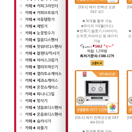
카페◀ 커피그라인더
[EKA] 에카 컨벡션 오븐
[E
EKF 423
카페◀ 커피브로워기
카페◀ 자동탬핑기
★36개월 할부 가능
카페◀ 제빙기
♣무이자 3개월(카드)
★반죽기,발효기,디바이더,
★
카페◀ 눈꽃빙수기
도우콘,커피머신 등 패키지
도
카페◀ 얼음디스펜서
가능
카페◀ 핫워터디스펜서
적립:
1,250원
카페◀ 블랜더/믹서기
최저가문의:1588-1279
카페◀ 아이스크림기
카페◀ 젤라또머신기
카페◀ 젤라토쇼케이스
카페◀ 제과쇼케이스
카페◀ 온장쇼케이스
카페◀ 파니니그릴
카페◀ 빙삭기
카페◀ 냉음료디스펜서
카페◀ 온음료디스펜서
[EKA] 에카 컨벡션오븐 EKF
[E
카페◀ 슬러시기
464 DUD
카페◀ 와플기
★36개월 할부 가능