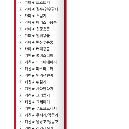
카페◀ 토스트기
카페◀ 정수/연수필터
카페◀ 스팀기
카페◀ 바리스타용품
카페◀ 휘핑용품
카페◀ 일회용품
카페◀ 탄산수용품
카페◀ 커피용품
키친★ 콤비스티머
키친★ 드라이에이저
키친★ 파스타쿠커
키친★ 인덕션렌지
키친★ 튀김기
키친★ 사라만다기
키친★ 그리들기
키친★ 크레페기
키친★ 푸드프로세서
키친★ 주서기/착즙기
키친★ 냉장고/냉동고
키친★ 식기세척기