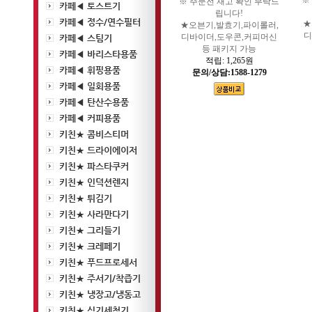
※
※ 주문전 재고 확인 부탁드
카페◀ 토스트기
립니다!
카페◀ 정수/연수필터
★
★오븐기,발효기,파이롤러,
디
디바이더,도우콘,커피머신
카페◀ 스팀기
등 패키지 가능
카페◀ 바리스타용품
적립:
1,265원
카페◀ 휘핑용품
문의/상담:1588-1279
카페◀ 일회용품
카페◀ 탄산수용품
카페◀ 커피용품
키친★ 콤비스티머
키친★ 드라이에이저
키친★ 파스타쿠커
키친★ 인덕션렌지
키친★ 튀김기
키친★ 사라만다기
키친★ 그리들기
키친★ 크레페기
키친★ 푸드프로세서
키친★ 주서기/착즙기
키친★ 냉장고/냉동고
키친★ 식기세척기