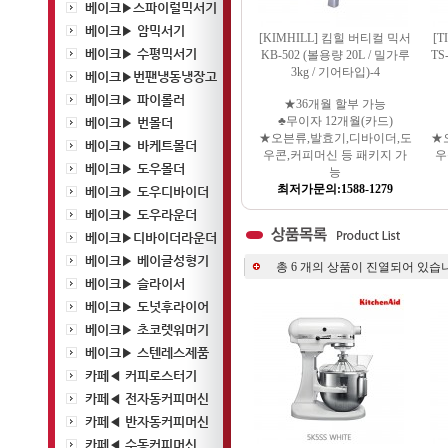
베이크▶스파이럴믹서기
베이크▶ 암믹서기
[KIMHILL] 킴힐 버티컬 믹서
[
베이크▶ 수평믹서기
KB-502 (볼용량 20L / 밀가루
TS
3kg / 기어타입)-4
베이크▶번팬냉동냉장고
베이크▶ 파이롤러
★36개월 할부 가능
♣무이자 12개월(카드)
베이크▶ 번몰더
★오븐류,발효기,디바이더,도
★
베이크▶ 바케트몰더
우콘,커피머신 등 패키지 가
우
베이크▶ 도우몰더
능
최저가문의:1588-1279
베이크▶ 도우디바이더
베이크▶ 도우라운더
베이크▶디바이더라운더
베이크▶ 베이글성형기
총
6
개의 상품이 진열되어 있습니
베이크▶ 슬라이서
베이크▶ 도넛후라이어
베이크▶ 초코렛워머기
베이크▶ 스텐레스제품
카페◀ 커피로스터기
카페◀ 전자동커피머신
카페◀ 반자동커피머신
카페◀ 수동커피머신