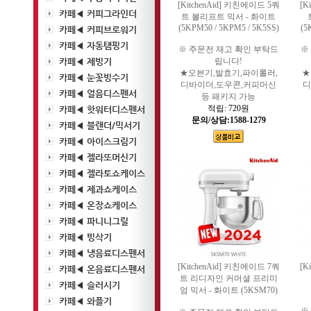
[KitchenAid] 키친에이드 5쿼
[K
카페◀ 커피그라인더
트 볼리프트 믹서 - 화이트
(5KPM50 / 5KPM5 / 5K5SS)
(5
카페◀ 커피브로워기
카페◀ 자동탬핑기
※ 주문전 재고 확인 부탁드
※
카페◀ 제빙기
립니다!
★오븐기,발효기,파이롤러,
★
카페◀ 눈꽃빙수기
디바이더,도우콘,커피머신
디
카페◀ 얼음디스펜서
등 패키지 가능
적립:
720원
카페◀ 핫워터디스펜서
문의/상담:1588-1279
카페◀ 블랜더/믹서기
카페◀ 아이스크림기
카페◀ 젤라또머신기
카페◀ 젤라토쇼케이스
카페◀ 제과쇼케이스
카페◀ 온장쇼케이스
카페◀ 파니니그릴
카페◀ 빙삭기
카페◀ 냉음료디스펜서
[KitchenAid] 키친에이드 7쿼
[K
카페◀ 온음료디스펜서
트 리디자인 커머셜 프리미
카페◀ 슬러시기
엄 믹서 - 화이트 (5KSM70)
카페◀ 와플기