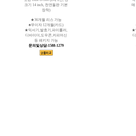
크기 14 inch, 천연돌판 기본
매 
장착)
★36개월 리스 가능
♣무이자 12개월(카드)
★믹서기,발효기,파이롤러,
★
디바이더,도우콘,커피머신
디
등 패키지 가능
문의및상담:1588-1279