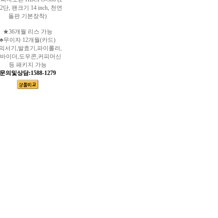
2단, 팬크기 14 inch, 천연
돌판 기본장착)
★36개월 리스 가능
♣무이자 12개월(카드)
믹서기,발효기,파이롤러,
바이더,도우콘,커피머신
등 패키지 가능
문의및상담:1588-1279