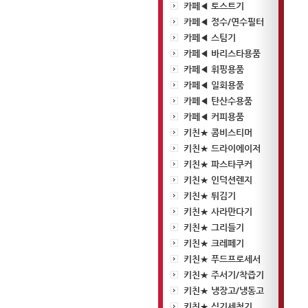
카페◀ 토스트기
카페◀ 정수/연수필터
카페◀ 스팀기
카페◀ 바리스타용품
카페◀ 휘핑용품
카페◀ 일회용품
카페◀ 탄산수용품
카페◀ 커피용품
키친★ 콤비스티머
키친★ 드라이에이저
키친★ 파스타쿠커
키친★ 인덕션렌지
키친★ 튀김기
키친★ 사라만다기
키친★ 그리들기
키친★ 크레페기
키친★ 푸드프로세서
키친★ 주서기/착즙기
키친★ 냉장고/냉동고
키친★ 식기세척기