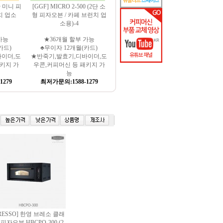
1단 미니 피
[GGF] MICRO 2-500 (2단 소
치 업소
형 피자오븐 / 카페 브런치 업
소용)-4
가능
★36개월 할부 가능
카드)
♣무이자 12개월(카드)
바이더,도
★반죽기,발효기,디바이더,도
키지 가
우콘,커피머신 등 패키지 가
능
1279
최저가문의:1588-1279
RESSO] 한영 브레소 클래
 피자오븐 HBCPO-300 (2