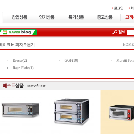
베이크▶ 피자오븐기
HOME
Bresso(2)
GGF(10)
Moretti Forn
Rajin Flobe(1)