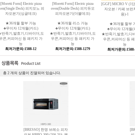
[Moretti Forni] Electric pizza
[Moretti Forni] Electric pizza
[GGF] MICRO V (
ven(Single Deck) 피지모노 피
oven(Double Deck) 피지듀오
자오븐 / 카페 브런
자오븐기(싱글데크)
피자오븐기(더블데크)
용)-1
★36개월 할부 가능
★36개월 리스 가능
★36개월 할부 
♣무이자 12개월(카드)
♣무이자 12개월(카드)
♣무이자 12개월(
★반죽기,발효기,디바이더,도
★반죽기,발효기,디바이더,도
★반죽기,발효기,디
우콘,커피머신 등 패키지 가
우콘,커피머신 등 패키지 가
우콘,커피머신 등 패
능
능
능
최저가문의:1588-12
최저가문의:1588-1279
최저가문의:1588-
총
2
개의 상품이 진열되어 있습니다.
[BRESSO] 한영 브레소 피자
[B
오븐 HBPO-300 (2매 2단, 팬
식