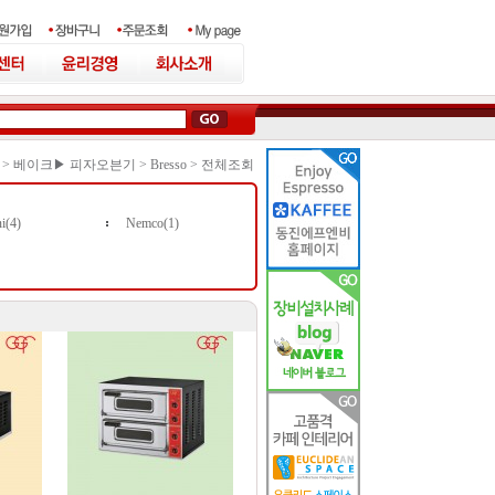
 >
베이크▶ 피자오븐기
>
Bresso
>
전체조회
i(4)
Nemco(1)